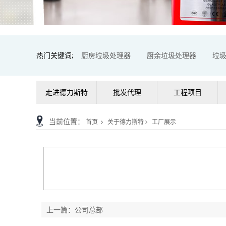
热门关键词;
厨房垃圾处理器
厨余垃圾处理器
垃
走进德力斯特
批发代理
工程项目
当前位置：
首页
关于德力斯特
工厂展示
上一篇：公司总部