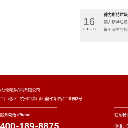
德力斯特垃圾
16
德力斯特垃圾
2019-08
备不同型号的
杭州鸿涛机电有限公司
工厂地址：杭州市萧山区浦阳镇许家工业园2号
服务电话 /Phone
联系我们 
400-189-8875
电话：05